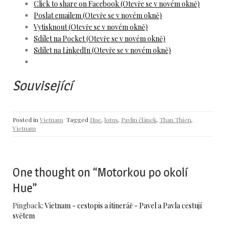
Click to share on Facebook (Otevře se v novém okně)
Poslat emailem (Otevře se v novém okně)
Vytisknout (Otevře se v novém okně)
Sdílet na Pocket (Otevře se v novém okně)
Sdílet na LinkedIn (Otevře se v novém okně)
Související
Posted in
Vietnam
Tagged
Hue
,
lotus
,
Pavlin článek
,
Than Thien
,
Vietnam
One thought on “
Motorkou po okolí
Hue
”
Pingback:
Vietnam - cestopis a itinerář - Pavel a Pavla cestují
světem