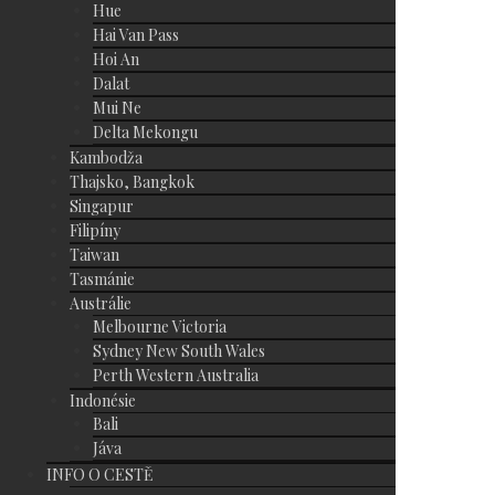
Hue
Hai Van Pass
Hoi An
Dalat
Mui Ne
Delta Mekongu
Kambodža
Thajsko, Bangkok
Singapur
Filipíny
Taiwan
Tasmánie
Austrálie
Melbourne Victoria
Sydney New South Wales
Perth Western Australia
Indonésie
Bali
Jáva
INFO O CESTĚ