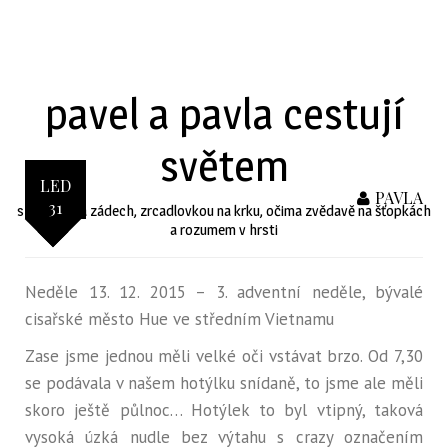
S
k
i
pavel a pavla cestují
p
t
světem
o
c
LED
o
PAVLA
31
s batohy na zádech, zrcadlovkou na krku, očima zvědavě na šťopkách
n
a rozumem v hrsti
t
e
n
Neděle 13. 12. 2015 – 3. adventní neděle, bývalé
t
cisařské město Hue ve středním Vietnamu
Zase jsme jednou měli velké oči vstávat brzo. Od 7,30
se podávala v našem hotýlku snídaně, to jsme ale měli
skoro ještě půlnoc… Hotýlek to byl vtipný, taková
vysoká úzká nudle bez výtahu s crazy označením