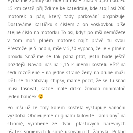
Vyrážíme zpátky do Hue na mši – snad v 5,30 hod. Po
15 km cestě přijíždíme ke katedrále, kde stojí asi 200
motorek a pán, který tady parkování organizuje.
Dostáváme kartičku s čislem a on voskovkou píše
stejné čislo na motorku. To asi, když po mši nemůžete
v tom moři plném motorek najít právě tu svou.
Přestože je 5 hodin, mše v 5,30 vypadá, že je v plném
proudu. Snažíme se tak pána ptát, jestli bude ještě
pozdější. Navádí nás na 5,15 k jinému kostelu. Většina
sedí rozděleně – na jedné straně ženy, na druhé muži.
Děti se tu zabavují chipsy, máme pocit, že se tu snad
musí fasovat, každé malé dítko žmoulá minimálně
jeden balíček
Po mši už ze tmy kolem kostela vystupuje vánoční
vyzdoba. Obdivujeme originální kulovité „lampiony“ na
stromě, vyrobené ze dvou plastových barevných
ošatek spojených k sobě ukrývajících žárovku. Poklid