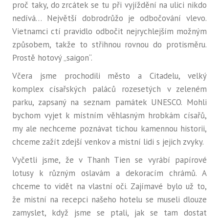
proč taky, do zrcátek se tu při vyjíždění na ulici nikdo
nedívá… Největší dobrodrůžo je odbočování vlevo.
Vietnamci ctí pravidlo odbočit nejrychlejším možným
způsobem, takže to střihnou rovnou do protisměru.
Prostě hotový „saigon“.
Včera jsme prochodili město a Citadelu, velký
komplex císařských paláců rozesetých v zeleném
parku, zapsaný na seznam památek UNESCO. Mohli
bychom vyjet k místním věhlasným hrobkám císařů,
my ale nechceme poznávat tichou kamennou historii,
chceme zažít zdejší venkov a mistní lidi s jejich zvyky.
Vyčetli jsme, že v Thanh Tien se vyrábí papírové
lotusy k různým oslavám a dekoracím chrámů. A
chceme to vidět na vlastní oči. Zajímavé bylo už to,
že mistní na recepci našeho hotelu se museli dlouze
zamyslet, když jsme se ptali, jak se tam dostat