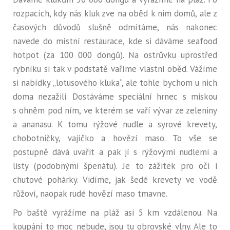
rozpacích, kdy nás kluk zve na oběd k nim domů, ale z
časových důvodů slušně odmítáme, nás nakonec
navede do místní restaurace, kde si dáváme seafood
hotpot (za 100 000 dongů). Na ostrůvku uprostřed
rybníku si tak v podstatě vaříme vlastní oběd. Vážíme
si nabídky „lotusového kluka“, ale tohle bychom u nich
doma nezažili. Dostáváme speciální hrnec s miskou
s ohněm pod ním, ve kterém se vaří vývar ze zeleniny
a ananasu. K tomu rýžové nudle a syrové krevety,
chobotničky, vajíčko a hovězí maso. To vše se
postupně dává uvařit a pak jí s rýžovými nudlemi a
listy (podobnými špenátu). Je to zážitek pro oči i
chutové pohárky. Vidíme, jak šedé krevety ve vodě
růžoví, naopak rudé hovězí maso tmavne.
Po baště vyrážíme na pláž asi 5 km vzdálenou. Na
koupání to moc nebude, jsou tu obrovské vlny. Ale to