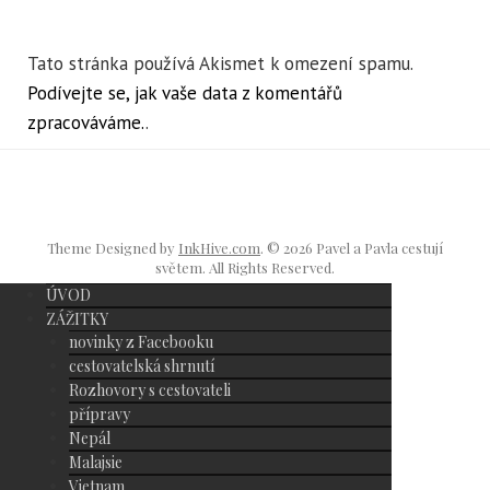
Tato stránka používá Akismet k omezení spamu.
Podívejte se, jak vaše data z komentářů
zpracováváme.
.
Theme Designed by
InkHive.com
.
© 2026 Pavel a Pavla cestují
světem. All Rights Reserved.
ÚVOD
ZÁŽITKY
novinky z Facebooku
cestovatelská shrnutí
Rozhovory s cestovateli
přípravy
Nepál
Malajsie
Vietnam