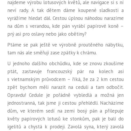
najdeme výrobu lotusových květů, ale navigace si s ní
neví rady. A tak dětem dáme koupené sladkosti a
vyrážíme hledat dál. Cestou úplnou náhodou narazíme
na dům s verandou, kde pán vyrábí papírové koně –
prý asi pro oslavy nebo jako obětiny?
Ptáme se pak ještě ve výrobně proutěného nábytku,
tam nás ale směřují zase zpátky k chrámu.
U jednoho dalšího obchůdku, kde se znovu zkoušíme
ptát, zastavuje francouzský pár na kolech asi
s vietnamským průvodcem – říká, že za 2 km cestou
zpět bychom měli narazit na ceduli a tam odbočit.
Opravdu! Cedule je pořádně vybledlá a možná jen
jednostranná, tak jsme ji cestou přehlédli. Nacházíme
dům, ve kterém sedí na zemi bosý pán a přilepuje
květy papírových lotusů ke stonkům, pak je balí do
igelitů a chystá k prodeji. Zavolá syna, který zavolá