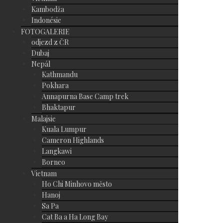
Kambodža
Indonésie
FOTOGALERIE
odjezd z ČR
Dubaj
Nepál
Kathmandu
Pokhara
Annapurna Base Camp trek
Bhaktapur
Malajsie
Kuala Lumpur
Cameron Highlands
Langkawi
Borneo
Vietnam
Ho Chi Minhovo město
Hanoj
Sa Pa
Cat Ba a Ha Long Bay