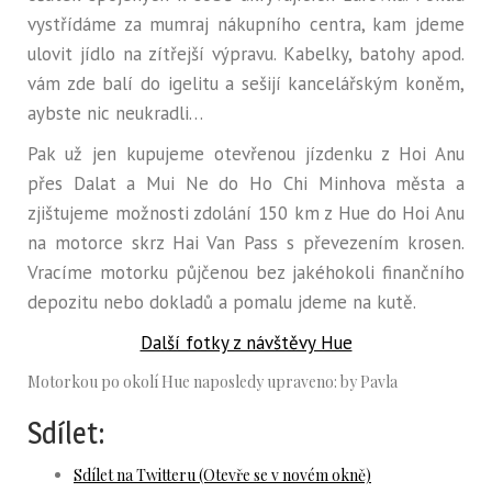
vystřídáme za mumraj nákupního centra, kam jdeme
ulovit jídlo na zítřejší výpravu. Kabelky, batohy apod.
vám zde balí do igelitu a sešijí kancelářským koněm,
aybste nic neukradli…
Pak už jen kupujeme otevřenou jízdenku z Hoi Anu
přes Dalat a Mui Ne do Ho Chi Minhova města a
zjištujeme možnosti zdolání 150 km z Hue do Hoi Anu
na motorce skrz Hai Van Pass s převezením krosen.
Vracíme motorku půjčenou bez jakéhokoli finančního
depozitu nebo dokladů a pomalu jdeme na kutě.
Další fotky z návštěvy Hue
Motorkou po okolí Hue
naposledy upraveno:
by
Pavla
Sdílet:
Sdílet na Twitteru (Otevře se v novém okně)