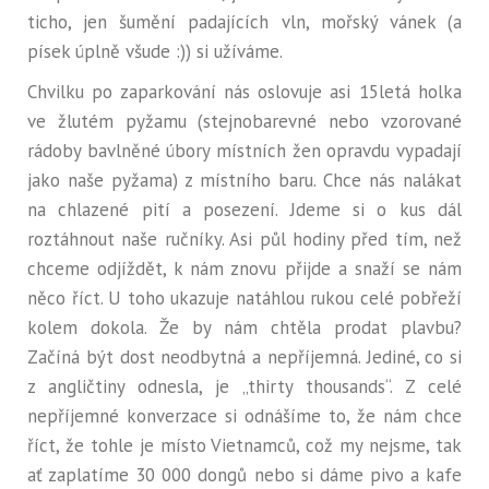
ticho, jen šumění padajících vln, mořský vánek (a
písek úplně všude :)) si užíváme.
​Chvilku po zaparkování nás oslovuje asi 15letá holka
ve žlutém pyžamu (stejnobarevné nebo vzorované
rádoby bavlněné úbory místních žen opravdu vypadají
jako naše pyžama) z místního baru. Chce nás nalákat
na chlazené pití a posezení. Jdeme si o kus dál
roztáhnout naše ručníky. Asi půl hodiny před tím, než
chceme odjíždět, k nám znovu přijde a snaží se nám
něco říct. U toho ukazuje natáhlou rukou celé pobřeží
kolem dokola. Že by nám chtěla prodat plavbu?
Začíná být dost neodbytná a nepříjemná. Jediné, co si
z angličtiny odnesla, je „thirty thousands“. Z celé
nepříjemné konverzace si odnášíme to, že nám chce
říct, že tohle je místo Vietnamců, což my nejsme, tak
ať zaplatíme 30 000 dongů nebo si dáme pivo a kafe