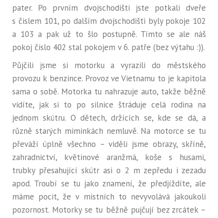
pater. Po prvním dvojschodišti jste potkali dveře
s čislem 101, po dalším dvojschodišti byly pokoje 102
a 103 a pak už to šlo postupně. Tímto se ale náš
pokoj čislo 402 stal pokojem v 6. patře (bez výtahu :)).
Půjčili jsme si motorku a vyrazili do městského
provozu k benzince. Provoz ve Vietnamu to je kapitola
sama o sobě. Motorka tu nahrazuje auto, takže běžně
vidíte, jak si to po silnice štráduje celá rodina na
jednom skútru. O dětech, držících se, kde se dá, a
různě starých miminkách nemluvě. Na motorce se tu
převáží úplně všechno – viděli jsme obrazy, skříně,
zahradnictví, květinové aranžmá, koše s husami,
trubky přesahující skútr asi o 2 m zepředu i zezadu
apod. Troubí se tu jako znamení, že předjíždíte, ale
máme pocit, že v mistních to nevyvolává jakoukoli
pozornost. Motorky se tu běžně pujčují bez zrcátek –