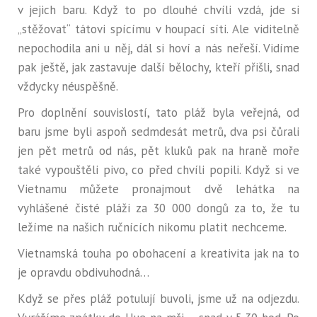
v jejich baru. Když to po dlouhé chvíli vzdá, jde si
„stěžovat“ tátovi spícímu v houpací síti. Ale viditelně
nepochodila ani u něj, dál si hoví a nás neřeší. Vidíme
pak ještě, jak zastavuje další bělochy, kteří přišli, snad
vždycky néuspěšně.
Pro doplnění souvislostí, tato pláž byla veřejná, od
baru jsme byli aspoň sedmdesát metrů, dva psi čůrali
jen pět metrů od nás, pět kluků pak na hraně moře
také vypouštěli pivo, co před chvíli popili. Když si ve
Vietnamu můžete pronajmout dvě lehátka na
vyhlášené čisté pláži za 30 000 dongů za to, že tu
ležíme na našich ručnících nikomu platit nechceme.
Vietnamská touha po obohacení a kreativita jak na to
je opravdu obdivuhodná…
Když se přes pláž potulují buvoli, jsme už na odjezdu.