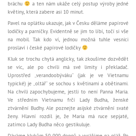
bráchu
a ten nám ukáže celý postup výroby jedné
květiny, která zabere asi 10 minut.
Pavel na oplátku ukazuje, jak v Česku děláme papírové
lodičky a parníčky. Evidentně se jim to líbí, točí si vše
na mobil. Tak kdo ví, jednou možná tuhle vesnici
proslaví i české papírové lodičky
Kluk se trochu chytá anglicky, tak zkoušíme dozvědět
se víc, ale po chvíli má své limity i překladač.
Uprostřed „verandoobýváku“ (jak je ve Vietnamu
typické) je „oltář“ se sochou s květinami a obětinami.
Na chvíli zapochybujeme, jestli to není Panna Maria.
Ve středním Vietnamu frčí Lady Budha, ženské
ztvárnění Budhy. Ale poznejte asijské ztvárnění svaté
ženy. Hlavní rozdíl je, že Maria má ruce sepjaté,
zatímco Lady Budha něco gestikuluje.
Dáváme klukům 50 000 dongů a vyrážíme na pláž. Po