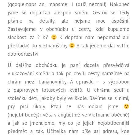
(googlemaps ani mapsme ji totiž neznali). Nakonec
jsme se dopátrali alespon směru. Cestou se tedy
ptáme na detaily, ale nejsme moc úspěšní.
Zastavujeme v obchůdku u cesty, kde kupujeme
sladkosti za 2 Kč
K doptání nám nepomáhá ani
překladač do vietnamštiny
A tak jedeme dál vstříc
dobrodružství.
U dalšího obchůdku je paní docela přesvědčivá
v ukazování směru a tak po chvíli cesty narazíme na
chrám mezi banánovníky. A opravdu – s výzdobou
z papírových lotusových květů. U chrámu sedí u
stolečku děti, jakoby byly ve škole. Bavíme se s nimi,
prý píší úkoly. Ptají se nás odkud jsme
(nejoblíbenější věta v angličtině ve Vietnamu oběcně)
a jak se jmenujeme, my co je jejich nejoblíbenější
předmět a tak. Učitelka nám píše asi adresu, kde